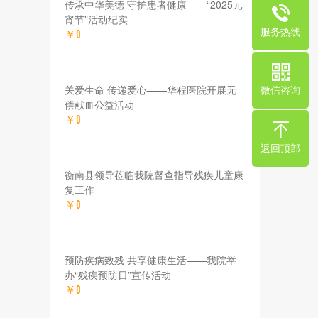
传承中华美德 守护患者健康——“2025元
宵节”活动纪实
服务热线
￥0
关爱生命 传递爱心——华程医院开展无
微信咨询
偿献血公益活动
￥0
返回顶部
衡南县领导莅临我院督查指导残疾儿童康
复工作
￥0
预防疾病致残 共享健康生活——我院举
办“残疾预防日”宣传活动
￥0