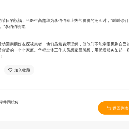
的节日的祝福，当医生高超华为李伯伯奉上热气腾腾的汤圆时，“谢谢你们
。”李伯伯说道。
量劝回亲朋好友探视患者，他们虽然表示理解，但他们不能亲眼见到自己
着背后的一个个家庭。华程全体工作人员想家属所想，用优质服务架起一座
！
加入收藏
华程共同抗疫
返回列表