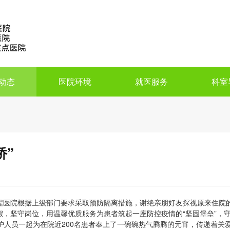
动态
医院环境
就医服务
科室
桥”
程医院根据上级部门要求采取预防隔离措施，谢绝亲朋好友探视原来住院
，坚守岗位，用温馨优质服务为患者筑起一座防控疫情的“坚固堡垒”，
护人员一起为在院近200名患者奉上了一碗碗热气腾腾的元宵，传递着关