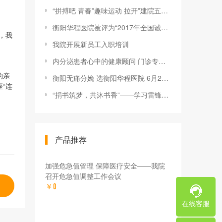
“拼搏吧 青春”趣味运动 拉开”建院五周年“庆典活动序幕
衡阳华程医院被评为“2017年全国诚信民营医院”
，我
我院开展新员工入职培训
内分泌患者心中的健康顾问 门诊专家：郭富桃
的亲
衡阳无痛分娩 选衡阳华程医院 6月2日龙韩秀专家开讲"做个快乐妈
“连
“捐书筑梦，共沐书香”——学习雷锋爱心捐赠活动
产品推荐
加强危急值管理 保障医疗安全——我院
召开危急值调整工作会议
￥0
在线客服