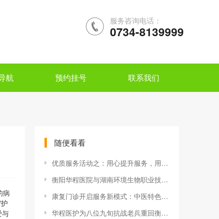
服务咨询电话：
0734-8139999
导航
预约挂号
联系我们
随便看看
优质服务活动之：用心提升服务，用爱助力康复——康复中心
衡阳华程医院与湖南环境生物职业技术学院 举行校企战略合作协议
的病
康复门诊开启服务新模式：中医特色治疗精准调理
守护
华程医护为八位九旬抗战老兵重回衡阳祭战友保驾护航
爱与