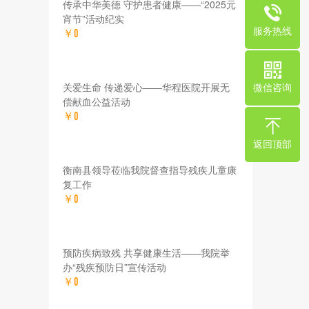
传承中华美德 守护患者健康——“2025元
宵节”活动纪实
服务热线
￥0
关爱生命 传递爱心——华程医院开展无
微信咨询
偿献血公益活动
￥0
返回顶部
衡南县领导莅临我院督查指导残疾儿童康
复工作
￥0
预防疾病致残 共享健康生活——我院举
办“残疾预防日”宣传活动
￥0