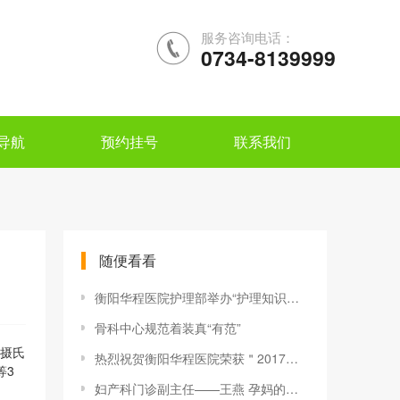
服务咨询电话：
0734-8139999
导航
预约挂号
联系我们
随便看看
衡阳华程医院护理部举办“护理知识抢答赛”活动
骨科中心规范着装真“有范”
0摄氏
热烈祝贺衡阳华程医院荣获＂2017年全国诚信民营医院＂荣誉
等3
妇产科门诊副主任——王燕 孕妈的贴心管家