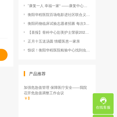
”康复一人 幸福一家“ ——康复中心为脑损伤患者制定个性化治疗
衡阳华程医院百场电影进社区联合义诊获好评
衡阳药物临床试验志愿者招募 每次3000-5000元
【喜报】骨科中心彭美护士荣获2020年度石鼓区“优秀工作者”称号
正月十五送汤圆 情暖医患一家亲
惊叹！衡阳华程医院检验中心找到虫卵有红包拿！
产品推荐
加强危急值管理 保障医疗安全——我院
召开危急值调整工作会议
￥0
在线客服