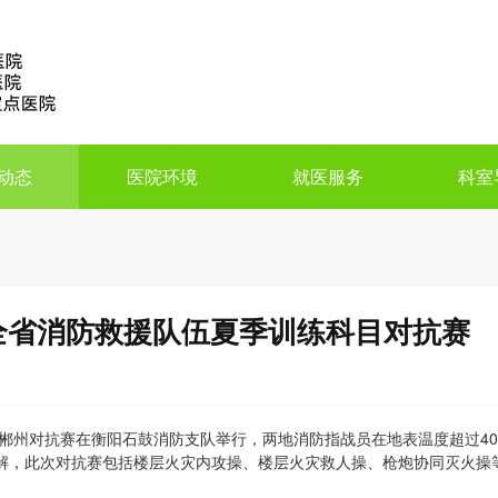
动态
医院环境
就医服务
科室
全省消防救援队伍夏季训练科目对抗赛
阳郴州对抗赛在衡阳石鼓消防支队举行，两地消防指战员在地表温度超过4
解，此次对抗赛包括楼层火灾内攻操、楼层火灾救人操、枪炮协同灭火操